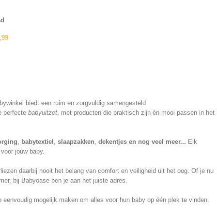
ad
,99
babywinkel biedt een ruim en zorgvuldig samengesteld
e perfecte
babyuitzet
, met producten die praktisch zijn én mooi passen in het
orging
,
babytextiel
,
slaapzakken
,
dekentjes en nog veel meer...
Elk
 voor jouw baby.
en daarbij nooit het belang van comfort en veiligheid uit het oog. Of je nu
er, bij Babyoase ben je aan het juiste adres.
 zo eenvoudig mogelijk maken om alles voor hun baby op één plek te vinden.