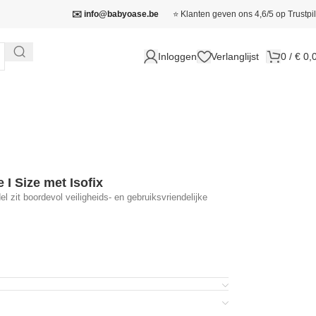
✉️ info@babyoase.be
⭐ Klanten geven ons 4,6/5 op Trustpil
Inloggen
Verlanglijst
0
/
€
0,
 I Size met Isofix
l zit boordevol veiligheids- en gebruiksvriendelijke