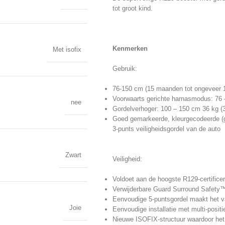
tot groot kind.
Kenmerken
Met isofix
Gebruik:
76-150 cm (15 maanden tot ongeveer 1
Voorwaarts gerichte harnasmodus: 76 
nee
Gordelverhoger: 100 – 150 cm 36 kg (3
Goed gemarkeerde, kleurgecodeerde (gr
3-punts veiligheidsgordel van de auto
Zwart
Veiligheid:
Voldoet aan de hoogste R129-certificer
Verwijderbare Guard Surround Safety™
Eenvoudige 5-puntsgordel maakt het v
Joie
Eenvoudige installatie met multi-posit
Nieuwe ISOFIX-structuur waardoor het