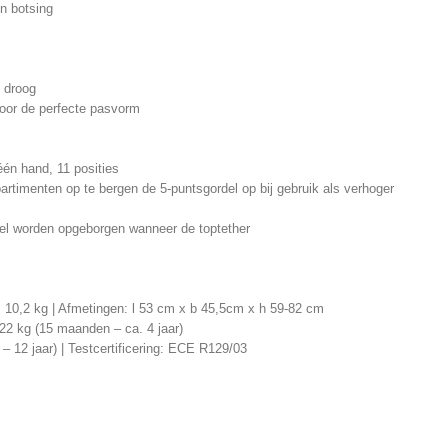
en botsing
n droog
voor de perfecte pasvorm
één hand, 11 posities
imenten op te bergen de 5-puntsgordel op bij gebruik als verhoger
oel worden opgeborgen wanneer de toptether
: 10,2 kg | Afmetingen: l 53 cm x b 45,5cm x h 59-82 cm
22 kg (15 maanden – ca. 4 jaar)
– 12 jaar) | Testcertificering: ECE R129/03