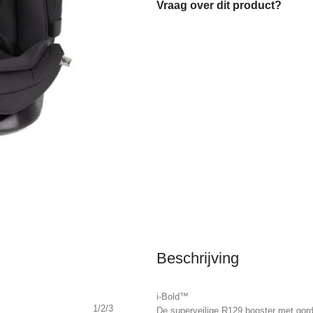
Vraag over dit product?
Beschrijving
i-Bold™
1/2/3
De superveilige R129 booster met gorde