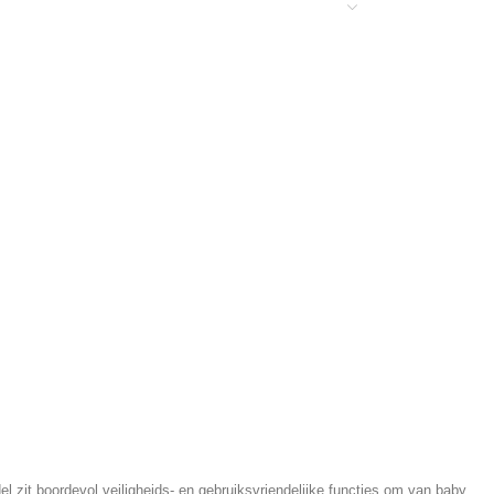
l zit boordevol veiligheids- en gebruiksvriendelijke functies om van baby