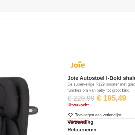
met Isofix
Joie Autostoel I-Bold shale
De superveilige R129 booster met gorde
functies om van baby tot groot kind.
€
195,49
€
229,99
Uitverkocht
Toevoegen aan verlanglijst
Uitverkocht
Verzending
Retourneren