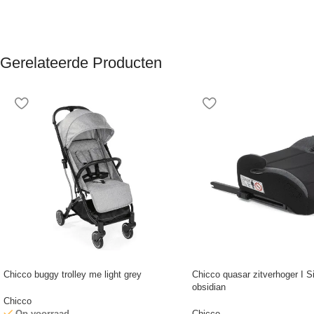
Gerelateerde Producten
Chicco buggy trolley me light grey
Chicco quasar zitverhoger I S
obsidian
Chicco
Op voorraad
Chicco