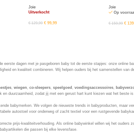
Joie
Joie
Uitverkocht
Op voorra
€
99,99
€
129,99
€
139
€
159,99
n de eerste dagen met je pasgeboren baby tot de eerste stapjes: onze online 
ligheid en kwaliteit combineren. Wij helpen ouders bij het samenstellen van d
estjes
,
wiegen
,
co-sleepers
,
speelgoed
,
voedingsaccessoires
,
babyverz
 en duurzaamheid, zodat jij met een gerust hart kunt kiezen wat het beste is
nde babymerken. We volgen de nieuwste trends in babyproducten, maar verliez
tabele autostoel voor onderweg of zacht textiel voor een rustgevende babykam
recte prijs-kwaliteitverhouding. Als online babywinkel willen wij het ouders
babyartikelen die passen bij elke levensfase.