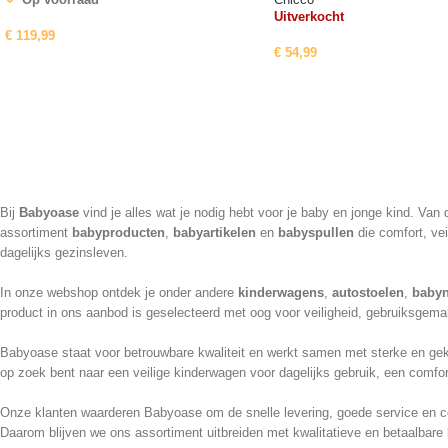
Uitverkocht
€
119,99
€
54,99
Bij
Babyoase
vind je alles wat je nodig hebt voor je baby en jonge kind. Va
assortiment
babyproducten
,
babyartikelen
en
babyspullen
die comfort, vei
dagelijks gezinsleven.
In onze webshop ontdek je onder andere
kinderwagens
,
autostoelen
,
babyn
product in ons aanbod is geselecteerd met oog voor veiligheid, gebruiksgemak
Babyoase staat voor betrouwbare kwaliteit en werkt samen met sterke en geke
op zoek bent naar een veilige kinderwagen voor dagelijks gebruik, een comfor
Onze klanten waarderen Babyoase om de snelle levering, goede service en cor
Daarom blijven we ons assortiment uitbreiden met kwalitatieve en betaalbare 