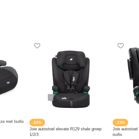
ize met Isofix
-23%
-13%
Joie autostoel elevate R129 shale groep
Joie autostoel
1/2/3
isofix