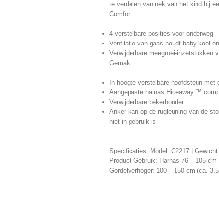
te verdelen van nek van het kind bij e
Comfort:
4 verstelbare posities voor onderweg
Ventilatie van gaas houdt baby koel e
Verwijderbare meegroei-inzetstukken 
Gemak:
In hoogte verstelbare hoofdsteun met 
Aangepaste harnas Hideaway ™ compart
Verwijderbare bekerhouder
Anker kan op de rugleuning van de st
niet in gebruik is
Specificaties: Model: C2217 | Gewicht
Product Gebruik: Harnas 76 – 105 cm 
Gordelverhoger: 100 – 150 cm (ca. 3,5 