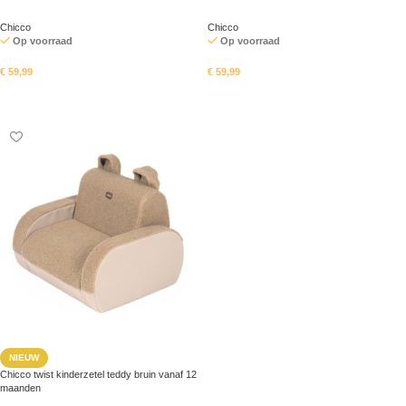
Chicco
Chicco
Op voorraad
Op voorraad
€
59,99
€
59,99
In mandje
In mandje
NIEUW
Chicco twist kinderzetel teddy bruin vanaf 12
maanden