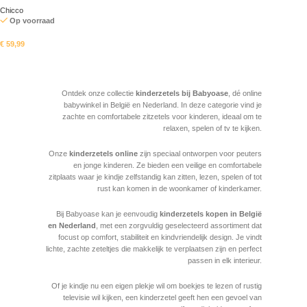
Chicco
Op voorraad
€
59,99
In mandje
Read More
Ontdek onze collectie
kinderzetels bij Babyoase
, dé online
babywinkel in België en Nederland. In deze categorie vind je
zachte en comfortabele zitzetels voor kinderen, ideaal om te
relaxen, spelen of tv te kijken.
Onze
kinderzetels online
zijn speciaal ontworpen voor peuters
en jonge kinderen. Ze bieden een veilige en comfortabele
zitplaats waar je kindje zelfstandig kan zitten, lezen, spelen of tot
rust kan komen in de woonkamer of kinderkamer.
Bij Babyoase kan je eenvoudig
kinderzetels kopen in België
en Nederland
, met een zorgvuldig geselecteerd assortiment dat
focust op comfort, stabiliteit en kindvriendelijk design. Je vindt
lichte, zachte zeteltjes die makkelijk te verplaatsen zijn en perfect
passen in elk interieur.
Of je kindje nu een eigen plekje wil om boekjes te lezen of rustig
televisie wil kijken, een kinderzetel geeft hen een gevoel van