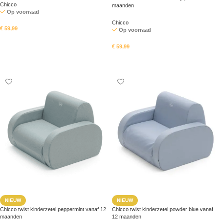
Chicco
maanden
Op voorraad
Chicco
€
59,99
Op voorraad
In mandje
€
59,99
In mandje
NIEUW
NIEUW
Chicco twist kinderzetel peppermint vanaf 12
Chicco twist kinderzetel powder blue vanaf
maanden
12 maanden