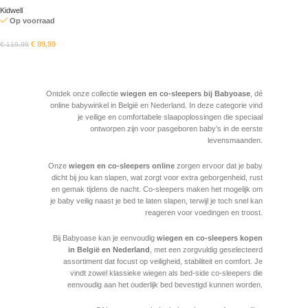
Kidwell
Op voorraad
€
99,99
€
119,99
In mandje
Read More
Ontdek onze collectie
wiegen en co-sleepers bij Babyoase
, dé
online babywinkel in België en Nederland. In deze categorie vind
je veilige en comfortabele slaapoplossingen die speciaal
ontworpen zijn voor pasgeboren baby’s in de eerste
levensmaanden.
Onze
wiegen en co-sleepers online
zorgen ervoor dat je baby
dicht bij jou kan slapen, wat zorgt voor extra geborgenheid, rust
en gemak tijdens de nacht. Co-sleepers maken het mogelijk om
je baby veilig naast je bed te laten slapen, terwijl je toch snel kan
reageren voor voedingen en troost.
Bij Babyoase kan je eenvoudig
wiegen en co-sleepers kopen
in België en Nederland
, met een zorgvuldig geselecteerd
assortiment dat focust op veiligheid, stabiliteit en comfort. Je
vindt zowel klassieke wiegen als bed-side co-sleepers die
eenvoudig aan het ouderlijk bed bevestigd kunnen worden.