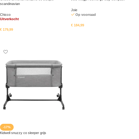
scandinavian
Joie
Chicco
Op voorraad
Uitverkocht
€
184,99
€
179,99
In mandje
Lees meer
-17%
Kidwell snuzzy co sleeper grijs