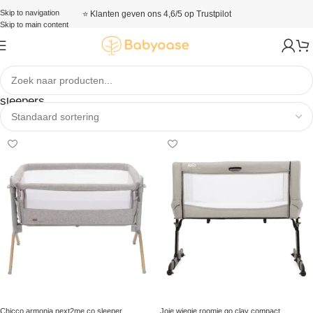
Skip to navigation
⭐ Klanten geven ons 4,6/5 op Trustpilot
Skip to main content
Wiegen en co-
sleepers
Chicco armonia next2me co sleeper
Joie wiegje roomie go clay compact