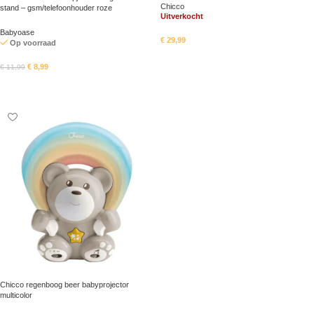
Chicco
stand – gsm/telefoonhouder roze
Uitverkocht
Babyoase
€
29,99
Op voorraad
Lees meer
€
8,99
€
11,99
In mandje
Chicco regenboog beer babyprojector
multicolor