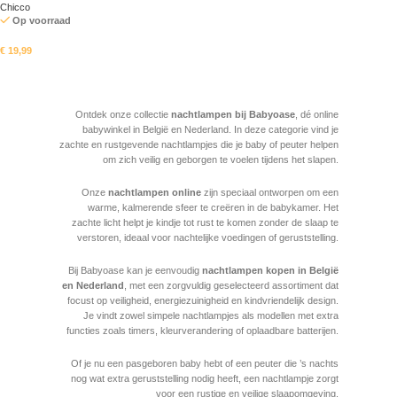
Chicco
Op voorraad
€
19,99
In mandje
Read More
Ontdek onze collectie
nachtlampen bij Babyoase
, dé online
babywinkel in België en Nederland. In deze categorie vind je
zachte en rustgevende nachtlampjes die je baby of peuter helpen
om zich veilig en geborgen te voelen tijdens het slapen.
Onze
nachtlampen online
zijn speciaal ontworpen om een
warme, kalmerende sfeer te creëren in de babykamer. Het
zachte licht helpt je kindje tot rust te komen zonder de slaap te
verstoren, ideaal voor nachtelijke voedingen of geruststelling.
Bij Babyoase kan je eenvoudig
nachtlampen kopen in België
en Nederland
, met een zorgvuldig geselecteerd assortiment dat
focust op veiligheid, energiezuinigheid en kindvriendelijk design.
Je vindt zowel simpele nachtlampjes als modellen met extra
functies zoals timers, kleurverandering of oplaadbare batterijen.
Of je nu een pasgeboren baby hebt of een peuter die ’s nachts
nog wat extra geruststelling nodig heeft, een nachtlampje zorgt
voor een rustige en veilige slaapomgeving.