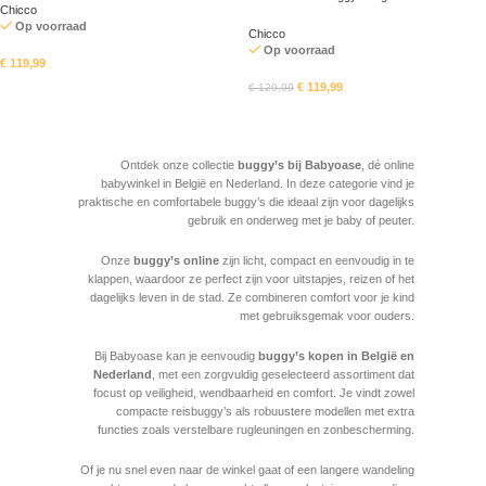
Chicco
Op voorraad
Chicco
Op voorraad
€
119,99
€
119,99
€
129,99
In mandje
In mandje
Read More
Ontdek onze collectie
buggy’s bij Babyoase
, dé online
babywinkel in België en Nederland. In deze categorie vind je
praktische en comfortabele buggy’s die ideaal zijn voor dagelijks
gebruik en onderweg met je baby of peuter.
Onze
buggy’s online
zijn licht, compact en eenvoudig in te
klappen, waardoor ze perfect zijn voor uitstapjes, reizen of het
dagelijks leven in de stad. Ze combineren comfort voor je kind
met gebruiksgemak voor ouders.
Bij Babyoase kan je eenvoudig
buggy’s kopen in België en
Nederland
, met een zorgvuldig geselecteerd assortiment dat
focust op veiligheid, wendbaarheid en comfort. Je vindt zowel
compacte reisbuggy’s als robuustere modellen met extra
functies zoals verstelbare rugleuningen en zonbescherming.
Of je nu snel even naar de winkel gaat of een langere wandeling