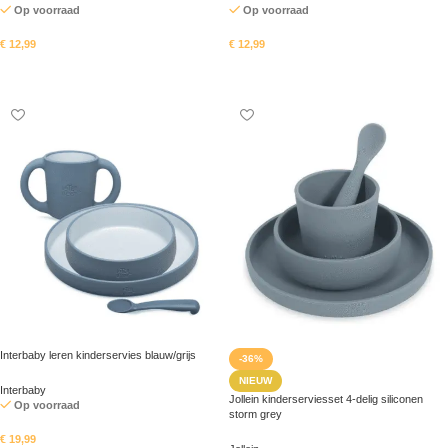
Op voorraad
Op voorraad
€
12,99
€
12,99
In mandje
In mandje
Interbaby leren kinderservies blauw/grijs
-36%
NIEUW
Interbaby
Jollein kinderserviesset 4-delig siliconen
Op voorraad
storm grey
€
19,99