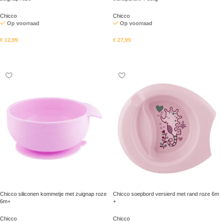
Chicco
Chicco
Op voorraad
Op voorraad
€
12,99
€
27,99
In mandje
In mandje
Chicco siliconen kommetje met zuignap roze
Chicco soepbord versierd met rand roze 6m
6m+
+
Chicco
Chicco