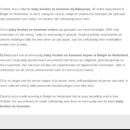
Read More
Ontdek onze collectie
baby borden en kommen bij Babyoase
, dé online babywinkel in
België en Nederland. In deze categorie vind je veilige en praktische eetsetjes die speciaal
zijn ontworpen voor baby’s en peuters die zelfstandig leren eten.
Onze
baby borden en kommen online
zijn gemaakt van kindvriendelijke, BPA-vrije
materialen en zijn stevig, veilig en eenvoudig in gebruik. Dankzij antislip onderkanten en
slimme indelingen blijft het eten beter op zijn plaats, wat het zelfstandig eten makkelijker
maakt voor je baby.
Bij Babyoase kan je eenvoudig
baby borden en kommen kopen in België en Nederland
,
met een zorgvuldig geselecteerd assortiment dat focust op veiligheid, gebruiksgemak en
duurzaamheid. Van siliconen bordjes tot vakjesborden en bijpassende kommetjes: alles is
ontworpen om de eerste eetmomenten leuk en stressvrij te maken.
Of je nu begint met de eerste hapjes of je peuter meer zelfstandigheid wil geven aan tafel, in
onze collectie vind je altijd passende eetoplossingen voor elke fase.
Dankzij onze snelle levering in België en Nederland heb je jouw bestelling snel in huis.
Ontdek ons assortiment en maak zelfstandig eten leuk en eenvoudig met de juiste
baby
borden en kommen
.