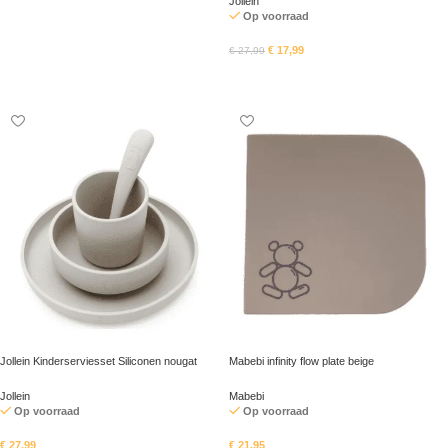
Jollein
In mandje
Op voorraad
€
17,99
€
27,99
In mandje
Jollein Kinderserviesset Siliconen nougat
Mabebi infinity flow plate beige
Jollein
Mabebi
Op voorraad
Op voorraad
€
27,99
€
21,95