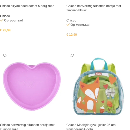
Chicco all you need eetset 5 delig roze
Chicco hartvormig siliconen bordje met
zuignap blauw
Chicco
Op voorraad
Chicco
Op voorraad
€
25,99
€
12,99
In mandje
In mandje
Chicco hartvormig siliconen bordje met
Chicco Maaltijdrugzak junior 25 cm
zuignap roze
transparant 4-delig