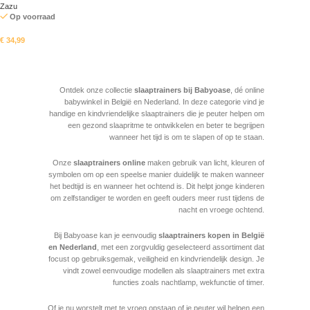
Zazu
Op voorraad
€
34,99
In mandje
Read More
Ontdek onze collectie
slaaptrainers bij Babyoase
, dé online
babywinkel in België en Nederland. In deze categorie vind je
handige en kindvriendelijke slaaptrainers die je peuter helpen om
een gezond slaapritme te ontwikkelen en beter te begrijpen
wanneer het tijd is om te slapen of op te staan.
Onze
slaaptrainers online
maken gebruik van licht, kleuren of
symbolen om op een speelse manier duidelijk te maken wanneer
het bedtijd is en wanneer het ochtend is. Dit helpt jonge kinderen
om zelfstandiger te worden en geeft ouders meer rust tijdens de
nacht en vroege ochtend.
Bij Babyoase kan je eenvoudig
slaaptrainers kopen in België
en Nederland
, met een zorgvuldig geselecteerd assortiment dat
focust op gebruiksgemak, veiligheid en kindvriendelijk design. Je
vindt zowel eenvoudige modellen als slaaptrainers met extra
functies zoals nachtlamp, wekfunctie of timer.
Of je nu worstelt met te vroeg opstaan of je peuter wil helpen een