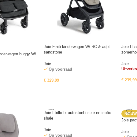
Joie Finiti kinderwagen W/ RC & adpt
Joie I-h
sandstone
zomerho
kinderwagen buggy W/
Joie
Joie
Uitverko
Op voorraad
€
239,99
€
329,99
Joie I-trillo fx autostoel i-size en isofix
NIEUW
shale
Joie pac
Joie
Joie
Op voorraad