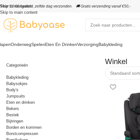
Skip to navigation
️
Voor 16:00 besteld, zelfde dag verzonden.
🚚 Gratis verzending vanaf €50,-
Skip to main content
lapen
Onderweg
Spelen
Eten En Drinken
Verzorging
Babykleding
Winkel
Categorieën
Babykleding
Babysokjes
Body's
Jumpsuits
Eten en drinken
Bekers
Bestek
Bijtringen
Borden en kommen
Borstcompressen
Borstkolven