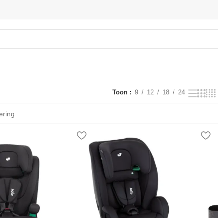
Toon
9
12
18
24