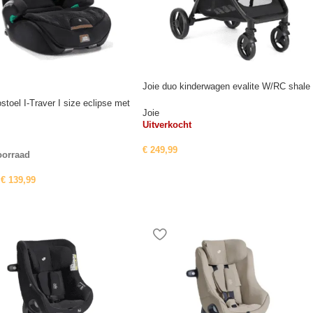
Joie duo kinderwagen evalite W/RC shale
stoel I-Traver I size eclipse met
Joie
Uitverkocht
€
249,99
oorraad
€
139,99