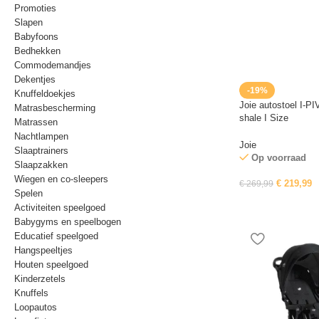
Promoties
Slapen
Babyfoons
Bedhekken
Commodemandjes
Dekentjes
-19%
Knuffeldoekjes
Joie autostoel I-P
Matrasbescherming
shale I Size
Matrassen
Nachtlampen
Joie
Slaaptrainers
Op voorraad
Slaapzakken
Wiegen en co-sleepers
€
219,99
€
269,99
Spelen
Activiteiten speelgoed
Babygyms en speelbogen
Educatief speelgoed
Hangspeeltjes
Houten speelgoed
Kinderzetels
Knuffels
Loopautos