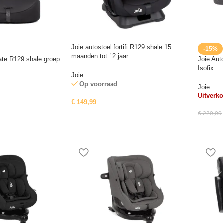
Joie autostoel fortifi R129 shale 15
-15%
maanden tot 12 jaar
vate R129 shale groep
Joie Aut
Isofix
Joie
Op voorraad
Joie
Uitverko
€
149,99
€
229,99