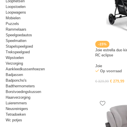
Loopfietsen
Loopstoelen
Loopwagens
Mobielen
Puzzels
Rammelaars
Speelgoedautos
Speelmatten
-15%
Stapelspeelgoed
Joie estrella duo 
Trekspeelgoed
RC eclipse
Wipstoelen
Verzorging
Joie
Aankleedkussenhoezen
Op voorraad
Badjassen
Badponcho's
€
279,99
€
329,99
Badthermometers
Borstvoedingskussen
Haarverzorging
Luieremmers
Neusreinigers
Tetradoeken
Wc potjes