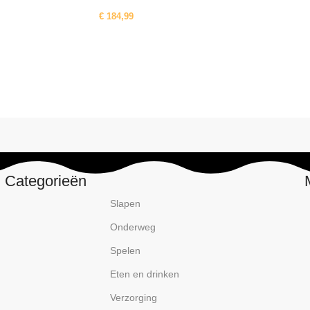
€
184,99
Categorieën
Slapen
Onderweg
Spelen
Eten en drinken
Verzorging