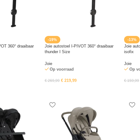
-19%
-13%
IVOT 360° draaibaar
Joie autostoel I-PIVOT 360° draaibaar
Joie auto
thunder I Size
isofix
Joie
Joie
Op voorraad
Op v
€
219,99
€
269,99
€
159,99