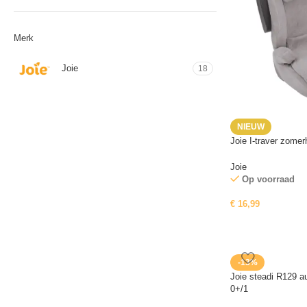
Merk
Joie
18
NIEUW
Joie I-traver zomer
Joie
Op voorraad
€
16,99
-13%
Joie steadi R129 a
0+/1