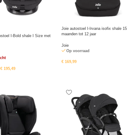
Joie autostoel I-Irvana isofix shale 15
maanden tot 12 jaar
ostoel I-Bold shale I Size met
Joie
Op voorraad
cht
€
169,99
€
195,49