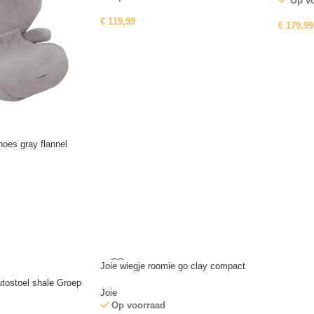
Op v
€
119,99
€
179,99
hoes gray flannel
Joie wiegje roomie go clay compact
utostoel shale Groep
Joie
Op voorraad