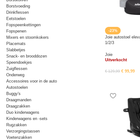
Borstvoeding
Drinkflessen
Eetstoelen
Fopspeenkettingen
-23%
Fopspenen
Joie autostoel ele
Mixers en stoomkokers
1/2/3
Placemats
Slabbetjes
Joie
Snack- en brooddozen
Uitverkocht
Speendoekjes
Zuigflessen
€
99,99
€
129,99
Onderweg
Accessoires voor in de auto
Autostoelen
Buggy's
Draagmanden
Draagzakken
Duo kinderwagens
Kinderwagens en -sets
Rugzakken
Verzorgingstassen
Voetenzakken