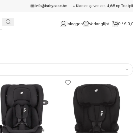
✉️ info@babyoase.be
⭐ Klanten geven ons 4,6/5 op Trustpil
Inloggen
Verlanglijst
0
/
€
0,