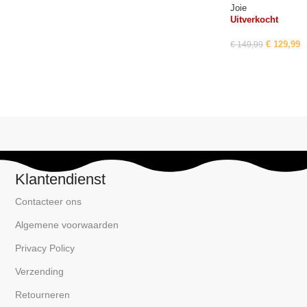
Joie
Uitverkocht
€
129,99
€
149,99
Read More
Klantendienst
Contacteer ons
Algemene voorwaarden
Privacy Policy
Verzending
Retourneren