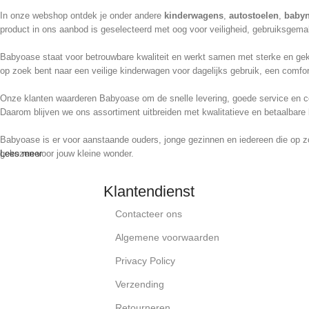
In onze webshop ontdek je onder andere
kinderwagens
,
autostoelen
,
babyn
product in ons aanbod is geselecteerd met oog voor veiligheid, gebruiksgemak
Babyoase staat voor betrouwbare kwaliteit en werkt samen met sterke en geke
op zoek bent naar een veilige kinderwagen voor dagelijks gebruik, een comfor
Onze klanten waarderen Babyoase om de snelle levering, goede service en cor
Daarom blijven we ons assortiment uitbreiden met kwalitatieve en betaalbare 
Babyoase is er voor aanstaande ouders, jonge gezinnen en iedereen die op z
gekozen voor jouw kleine wonder.
Lees meer
Klantendienst
Contacteer ons
Algemene voorwaarden
Privacy Policy
Verzending
Retourneren