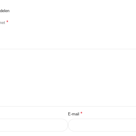
rdelen
*
 met
*
E-mail