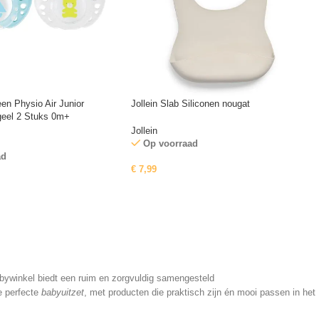
en Physio Air Junior
Jollein Slab Siliconen nougat
/geel 2 Stuks 0m+
Jollein
Op voorraad
ad
€
7,99
babywinkel biedt een ruim en zorgvuldig samengesteld
e perfecte
babyuitzet
, met producten die praktisch zijn én mooi passen in het