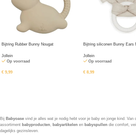
Bijtring Rubber Bunny Nougat
Bijtring siliconen Bunny Ears
Jollein
Jollein
Op voorraad
Op voorraad
€
9,99
€
8,99
Bij
Babyoase
vind je alles wat je nodig hebt voor je baby en jonge kind. Va
assortiment
babyproducten
,
babyartikelen
en
babyspullen
die comfort, vei
dagelijks gezinsleven.