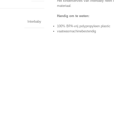
Het kinderservies van Interbaby heeft
materiaal.
Handig om te weten:
Interbaby
100% BPA-vrij polypropyleen plastic
vaatwasmachinebestendig