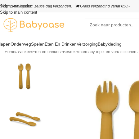
Skip to navigation
️
Voor 16:00 besteld, zelfde dag verzonden.
🚚 Gratis verzending vanaf €50,-
Skip to main content
lapen
Onderweg
Spelen
Eten En Drinken
Verzorging
Babykleding
Home
/
Winkel
/
Eten en drinken
/
Bestek
/
Interbaby lepel en vork siliconen 