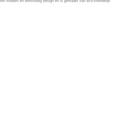
 een modern en eenvoudig design en is gemaakt van eco-vriendelijk