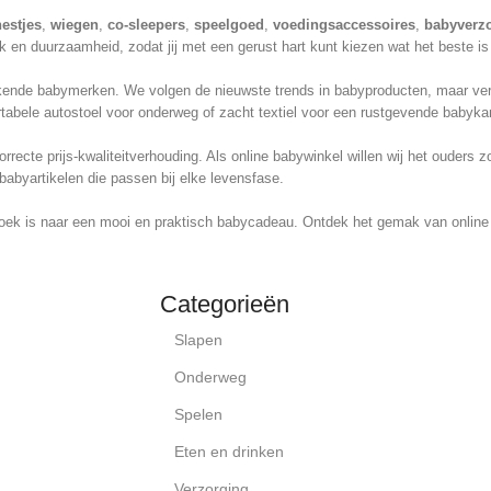
estjes
,
wiegen
,
co-sleepers
,
speelgoed
,
voedingsaccessoires
,
babyverz
 en duurzaamheid, zodat jij met een gerust hart kunt kiezen wat het beste is
nde babymerken. We volgen de nieuwste trends in babyproducten, maar verliez
tabele autostoel voor onderweg of zacht textiel voor een rustgevende babykam
recte prijs-kwaliteitverhouding. Als online babywinkel willen wij het ouders
babyartikelen die passen bij elke levensfase.
oek is naar een mooi en praktisch babycadeau. Ontdek het gemak van online s
Categorieën
Slapen
Onderweg
Spelen
Eten en drinken
Verzorging