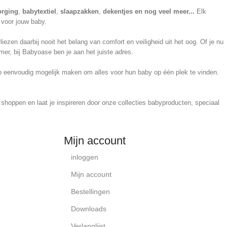
orging
,
babytextiel
,
slaapzakken
,
dekentjes en nog veel meer...
Elk
 voor jouw baby.
en daarbij nooit het belang van comfort en veiligheid uit het oog. Of je nu
er, bij Babyoase ben je aan het juiste adres.
 zo eenvoudig mogelijk maken om alles voor hun baby op één plek te vinden.
hoppen en laat je inspireren door onze collecties babyproducten, speciaal
Mijn account
inloggen
Mijn account
Bestellingen
Downloads
Verlanglijst