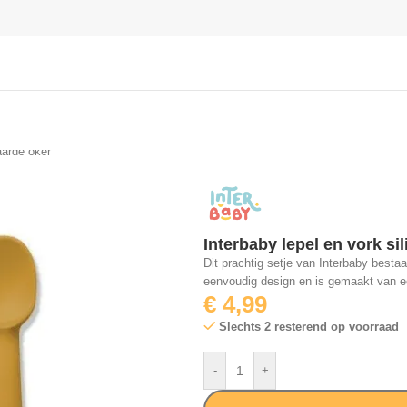
aarde oker
Interbaby lepel en vork si
Dit prachtig setje van Interbaby besta
eenvoudig design en is gemaakt van ec
€
4,99
Slechts 2 resterend op voorraad
-
+