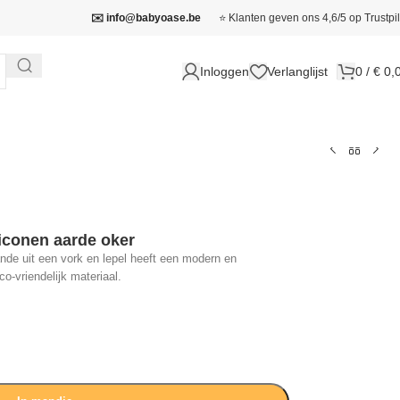
✉️ info@babyoase.be
⭐ Klanten geven ons 4,6/5 op Trustpil
Inloggen
Verlanglijst
0
/
€
0,
liconen aarde oker
ande uit een vork en lepel heeft een modern en
o-vriendelijk materiaal.