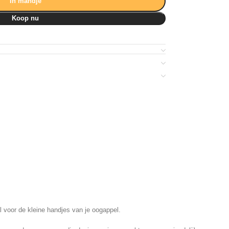
In mandje
Koop nu
l voor de kleine handjes van je oogappel.