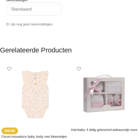
Beoordelingen
Er zijn nog geen beoordelingen.
Gerelateerde Producten
Interbaby 4 delig geboorte/cadeausetje roze
NIEUW
Fixoni mouwloze baby body met bloemetjes