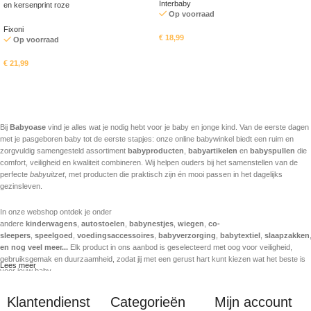
Interbaby
en kersenprint roze
Op voorraad
Fixoni
€
18,99
Op voorraad
In mandje
€
21,99
Opties selecteren
Bij
Babyoase
vind je alles wat je nodig hebt voor je baby en jonge kind. Van de eerste dagen
met je pasgeboren baby tot de eerste stapjes: onze online babywinkel biedt een ruim en
zorgvuldig samengesteld assortiment
babyproducten
,
babyartikelen
en
babyspullen
die
comfort, veiligheid en kwaliteit combineren. Wij helpen ouders bij het samenstellen van de
perfecte
babyuitzet
, met producten die praktisch zijn én mooi passen in het dagelijks
gezinsleven.
In onze webshop ontdek je onder
andere
kinderwagens
,
autostoelen
,
babynestjes
,
wiegen
,
co-
sleepers
,
speelgoed
,
voedingsaccessoires
,
babyverzorging
,
babytextiel
,
slaapzakken
en nog veel meer...
Elk product in ons aanbod is geselecteerd met oog voor veiligheid,
gebruiksgemak en duurzaamheid, zodat jij met een gerust hart kunt kiezen wat het beste is
Lees meer
voor jouw baby.
Babyoase staat voor betrouwbare kwaliteit en werkt samen met sterke en gekende
Klantendienst
Categorieën
Mijn account
babymerken. We volgen de nieuwste trends in babyproducten, maar verliezen daarbij nooit