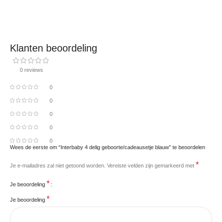
Klanten beoordeling
0 reviews
0
0
0
0
0
Wees de eerste om “Interbaby 4 delig geboorte/cadeausetje blauw” te beoordelen
*
Je e-mailadres zal niet getoond worden.
Vereiste velden zijn gemarkeerd met
*
Je beoordeling
*
Je beoordeling