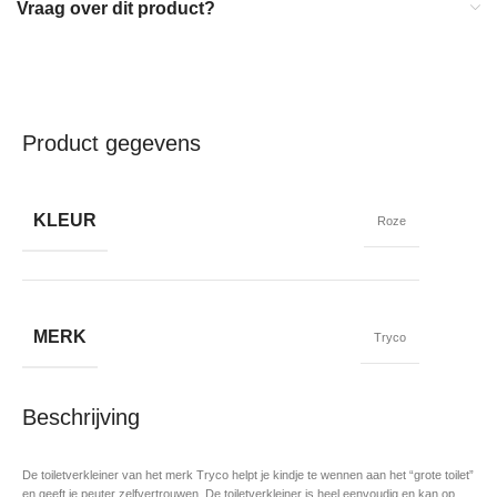
Vraag over dit product?
Product gegevens
KLEUR
Roze
MERK
Tryco
Beschrijving
De toiletverkleiner van het merk Tryco helpt je kindje te wennen aan het “grote toilet”
en geeft je peuter zelfvertrouwen. De toiletverkleiner is heel eenvoudig en kan op