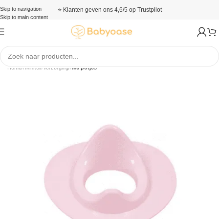
Skip to navigation
⭐ Klanten geven ons 4,6/5 op Trustpilot
Skip to main content
Home
/
Winkel
/
Verzorging
/
Wc potjes