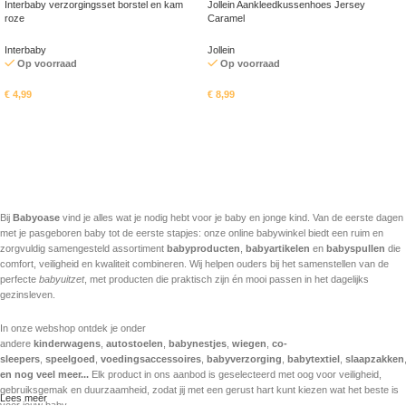
Interbaby verzorgingsset borstel en kam
Jollein Aankleedkussenhoes Jersey
roze
Caramel
Interbaby
Jollein
Op voorraad
Op voorraad
€
4,99
€
8,99
In mandje
In mandje
Bij
Babyoase
vind je alles wat je nodig hebt voor je baby en jonge kind. Van de eerste dagen
met je pasgeboren baby tot de eerste stapjes: onze online babywinkel biedt een ruim en
zorgvuldig samengesteld assortiment
babyproducten
,
babyartikelen
en
babyspullen
die
comfort, veiligheid en kwaliteit combineren. Wij helpen ouders bij het samenstellen van de
perfecte
babyuitzet
, met producten die praktisch zijn én mooi passen in het dagelijks
gezinsleven.
In onze webshop ontdek je onder
andere
kinderwagens
,
autostoelen
,
babynestjes
,
wiegen
,
co-
sleepers
,
speelgoed
,
voedingsaccessoires
,
babyverzorging
,
babytextiel
,
slaapzakken
en nog veel meer...
Elk product in ons aanbod is geselecteerd met oog voor veiligheid,
gebruiksgemak en duurzaamheid, zodat jij met een gerust hart kunt kiezen wat het beste is
Lees meer
voor jouw baby.