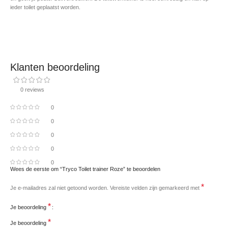
ieder toilet geplaatst worden.
Klanten beoordeling
0 reviews
0
0
0
0
0
Wees de eerste om “Tryco Toilet trainer Roze” te beoordelen
*
Je e-mailadres zal niet getoond worden.
Vereiste velden zijn gemarkeerd met
*
Je beoordeling
*
Je beoordeling