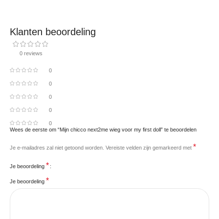
Klanten beoordeling
0 reviews
0
0
0
0
0
Wees de eerste om “Mijn chicco next2me wieg voor my first doll” te beoordelen
*
Je e-mailadres zal niet getoond worden.
Vereiste velden zijn gemarkeerd met
*
Je beoordeling
*
Je beoordeling