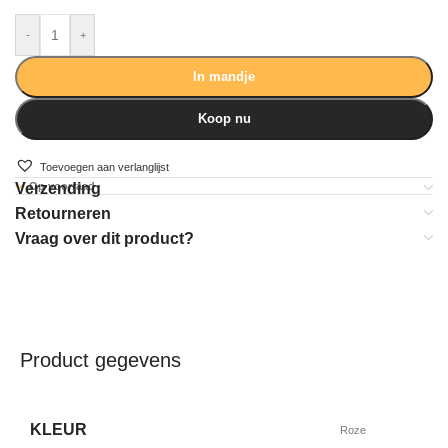
-
+
In mandje
Koop nu
Toevoegen aan verlanglijst
Verzending
Op voorraad
Retourneren
Vraag over dit product?
Product gegevens
KLEUR
Roze