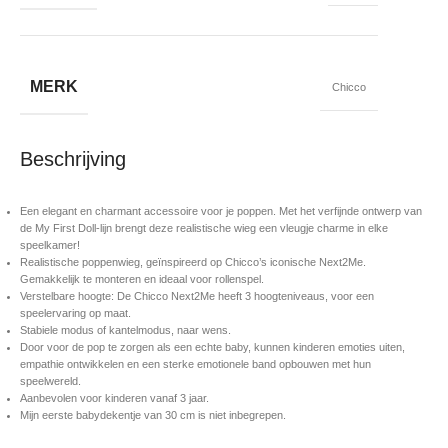
MERK
Chicco
Beschrijving
Een elegant en charmant accessoire voor je poppen. Met het verfijnde ontwerp van
de My First Doll-lijn brengt deze realistische wieg een vleugje charme in elke
speelkamer!
Realistische poppenwieg, geïnspireerd op Chicco’s iconische Next2Me.
Gemakkelijk te monteren en ideaal voor rollenspel.
Verstelbare hoogte: De Chicco Next2Me heeft 3 hoogteniveaus, voor een
speelervaring op maat.
Stabiele modus of kantelmodus, naar wens.
Door voor de pop te zorgen als een echte baby, kunnen kinderen emoties uiten,
empathie ontwikkelen en een sterke emotionele band opbouwen met hun
speelwereld.
Aanbevolen voor kinderen vanaf 3 jaar.
Mijn eerste babydekentje van 30 cm is niet inbegrepen.