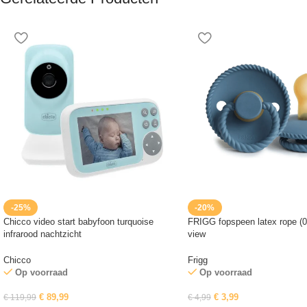
-25%
-20%
Chicco video start babyfoon turquoise
FRIGG fopspeen latex rope (
infrarood nachtzicht
view
Chicco
Frigg
Op voorraad
Op voorraad
€
89,99
€
3,99
€
119,99
€
4,99