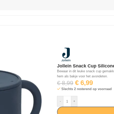
 Siliconen Jeans Blue
Jollein Snack Cup Silicon
Bewaar in dit leuke snack cup gemakkelij
hem als bakje voor het avondeten.
€
6,99
€
8,99
Slechts 2 resterend op voorraad
-
+