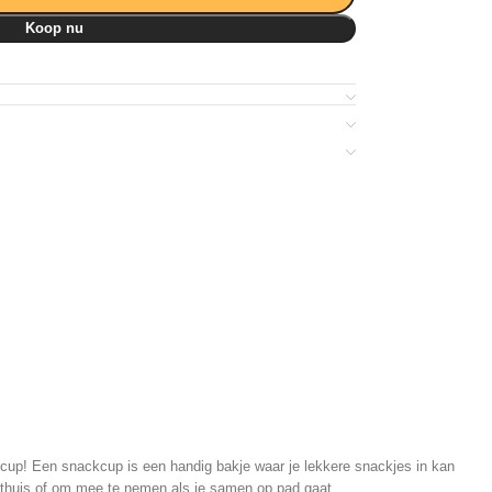
Koop nu
up! Een snackcup is een handig bakje waar je lekkere snackjes in kan
 thuis of om mee te nemen als je samen op pad gaat.