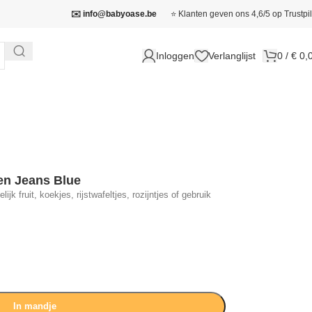
✉️ info@babyoase.be
⭐ Klanten geven ons 4,6/5 op Trustpil
Inloggen
Verlanglijst
0
/
€
0,
en Jeans Blue
k fruit, koekjes, rijstwafeltjes, rozijntjes of gebruik
In mandje