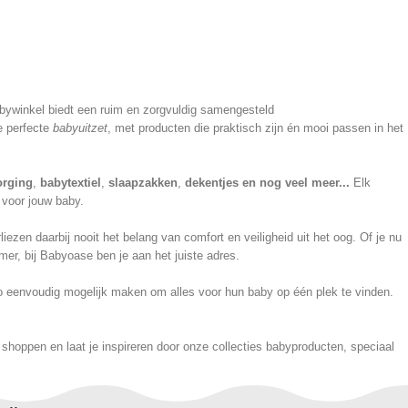
babywinkel biedt een ruim en zorgvuldig samengesteld
e perfecte
babyuitzet
, met producten die praktisch zijn én mooi passen in het
orging
,
babytextiel
,
slaapzakken
,
dekentjes en nog veel meer...
Elk
 voor jouw baby.
en daarbij nooit het belang van comfort en veiligheid uit het oog. Of je nu
er, bij Babyoase ben je aan het juiste adres.
 zo eenvoudig mogelijk maken om alles voor hun baby op één plek te vinden.
hoppen en laat je inspireren door onze collecties babyproducten, speciaal