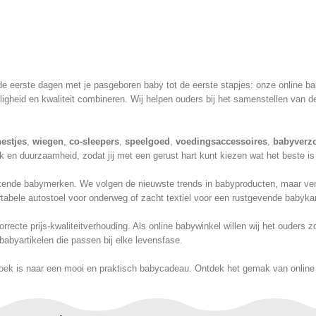
n de eerste dagen met je pasgeboren baby tot de eerste stapjes: onze online 
ligheid en kwaliteit combineren. Wij helpen ouders bij het samenstellen van d
estjes
,
wiegen
,
co-sleepers
,
speelgoed
,
voedingsaccessoires
,
babyverz
 en duurzaamheid, zodat jij met een gerust hart kunt kiezen wat het beste is
nde babymerken. We volgen de nieuwste trends in babyproducten, maar verliez
tabele autostoel voor onderweg of zacht textiel voor een rustgevende babykam
recte prijs-kwaliteitverhouding. Als online babywinkel willen wij het ouders
babyartikelen die passen bij elke levensfase.
oek is naar een mooi en praktisch babycadeau. Ontdek het gemak van online s