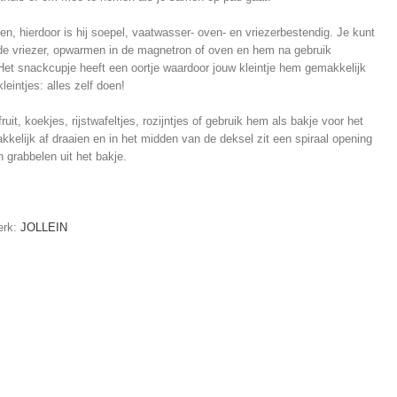
, hierdoor is hij soepel, vaatwasser- oven- en vriezerbestendig. Je kunt
de vriezer, opwarmen in de magnetron of oven en hem na gebruik
 Het snackcupje heeft een oortje waardoor jouw kleintje hem gemakkelijk
leintjes: alles zelf doen!
uit, koekjes, rijstwafeltjes, rozijntjes of gebruik hem als bakje voor het
kelijk af draaien en in het midden van de deksel zit een spiraal opening
 grabbelen uit het bakje.
erk:
JOLLEIN