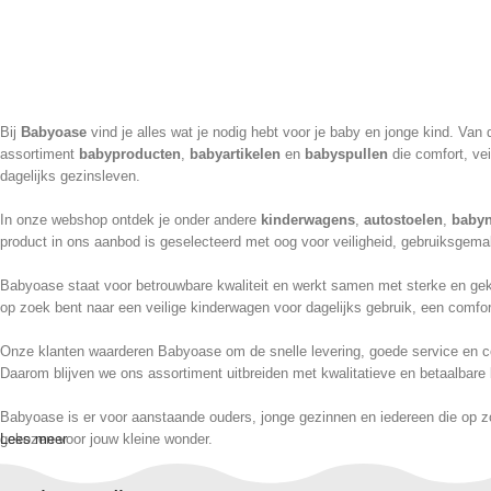
Bij
Babyoase
vind je alles wat je nodig hebt voor je baby en jonge kind. Va
assortiment
babyproducten
,
babyartikelen
en
babyspullen
die comfort, vei
dagelijks gezinsleven.
In onze webshop ontdek je onder andere
kinderwagens
,
autostoelen
,
babyn
product in ons aanbod is geselecteerd met oog voor veiligheid, gebruiksgemak
Babyoase staat voor betrouwbare kwaliteit en werkt samen met sterke en geke
op zoek bent naar een veilige kinderwagen voor dagelijks gebruik, een comfor
Onze klanten waarderen Babyoase om de snelle levering, goede service en cor
Daarom blijven we ons assortiment uitbreiden met kwalitatieve en betaalbare 
Babyoase is er voor aanstaande ouders, jonge gezinnen en iedereen die op z
gekozen voor jouw kleine wonder.
Lees meer