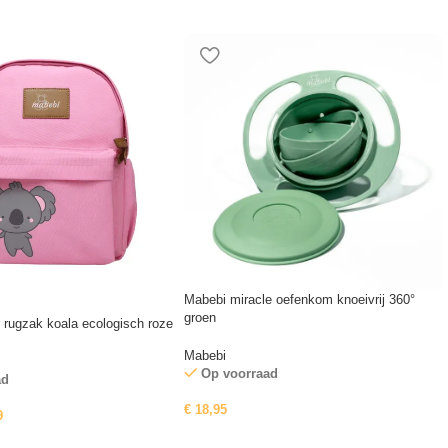
Mabebi miracle oefenkom knoeivrij 360°
groen
 rugzak koala ecologisch roze
Mabebi
Op voorraad
ad
€
18,95
9