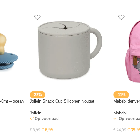
-22%
-11%
0-6m) – ocean
Jollein Snack Cup Siliconen Nougat
Mabebi denver
Jollein
Mabebi
Op voorraad
Op voorra
€
6,99
€
39,9
€
8,99
€
44,99