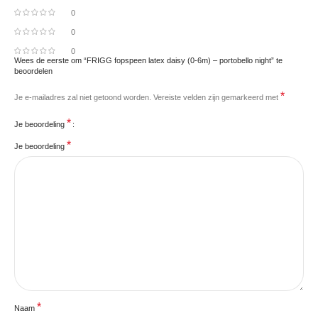
0
0
0
Wees de eerste om “FRIGG fopspeen latex daisy (0-6m) – portobello night” te
beoordelen
*
Je e-mailadres zal niet getoond worden.
Vereiste velden zijn gemarkeerd met
*
Je beoordeling
*
Je beoordeling
*
Naam