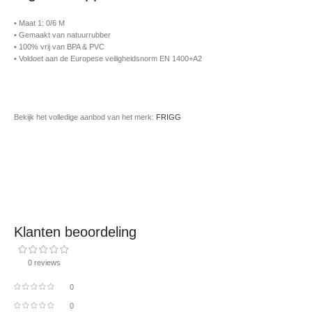
• Maat 1: 0/6 M
• Gemaakt van natuurrubber
• 100% vrij van BPA & PVC
• Voldoet aan de Europese veiligheidsnorm EN 1400+A2
Bekijk het volledige aanbod van het merk:
FRIGG
Klanten beoordeling
0 reviews
0
0