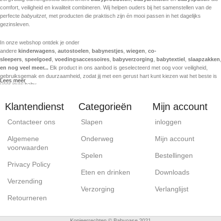
comfort, veiligheid en kwaliteit combineren. Wij helpen ouders bij het samenstellen van de
perfecte
babyuitzet
, met producten die praktisch zijn én mooi passen in het dagelijks
gezinsleven.
In onze webshop ontdek je onder
andere
kinderwagens
,
autostoelen
,
babynestjes
,
wiegen
,
co-
sleepers
,
speelgoed
,
voedingsaccessoires
,
babyverzorging
,
babytextiel
,
slaapzakken
en nog veel meer...
Elk product in ons aanbod is geselecteerd met oog voor veiligheid,
gebruiksgemak en duurzaamheid, zodat jij met een gerust hart kunt kiezen wat het beste is
Lees meer
voor jouw baby.
Babyoase staat voor betrouwbare kwaliteit en werkt samen met sterke en gekende
Klantendienst
Categorieën
Mijn account
babymerken. We volgen de nieuwste trends in babyproducten, maar verliezen daarbij nooit
het belang van comfort en veiligheid uit het oog. Of je nu op zoek bent naar een veilige
Contacteer ons
Slapen
inloggen
kinderwagen voor dagelijks gebruik, een comfortabele autostoel voor onderweg of zacht
textiel voor een rustgevende babykamer, bij Babyoase ben je aan het juiste adres.
Algemene
Onderweg
Mijn account
voorwaarden
Onze klanten waarderen Babyoase om de snelle levering, goede service en correcte prijs-
Spelen
Bestellingen
kwaliteitverhouding. Als online babywinkel willen wij het ouders zo eenvoudig mogelijk maken
Privacy Policy
om alles voor hun baby op één plek te vinden. Daarom blijven we ons assortiment uitbreiden
Eten en drinken
Downloads
met kwalitatieve en betaalbare babyartikelen die passen bij elke levensfase.
Verzending
Verzorging
Verlanglijst
Retourneren
Babyoase is er voor aanstaande ouders, jonge gezinnen en iedereen die op zoek is naar
een mooi en praktisch babycadeau. Ontdek het gemak van online shoppen en laat je
inspireren door onze collecties babyproducten, speciaal gekozen voor jouw kleine wonder.
Kopieerrechten © Babyoase 2021