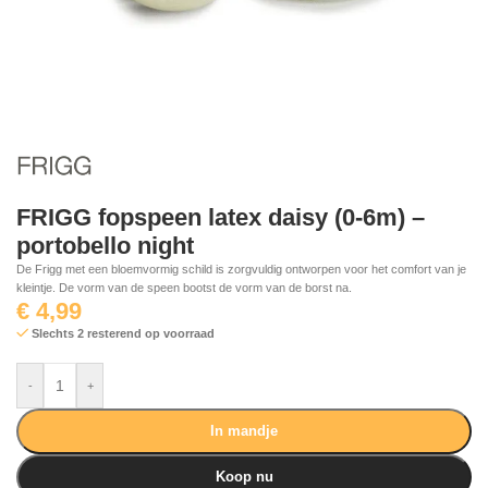
FRIGG fopspeen latex daisy (0-6m) –
portobello night
De Frigg met een bloemvormig schild is zorgvuldig ontworpen voor het comfort van je
kleintje. De vorm van de speen bootst de vorm van de borst na.
€
4,99
Slechts 2 resterend op voorraad
-
+
In mandje
Koop nu