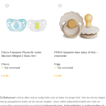
Chicco Fopspeen Physio Air Junior
FRIGG fopspeen latex daisy (0-6m) –
Siliconen Wit/geel 2 Stuks 0m+
chamomile
Chicco
Frigg
Op voorraad
Op voorraad
€
6,99
€
4,99
In mandje
In mandje
Bij
Babyoase
vind je alles wat je nodig hebt voor je baby en jonge kind. Van de eerste dagen
met je pasgeboren baby tot de eerste stapjes: onze online babywinkel biedt een ruim en
zorgvuldig samengesteld assortiment
babyproducten
,
babyartikelen
en
babyspullen
die