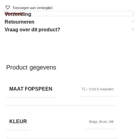
Toevoegen aan verlanglijst
Uitverkocht
Verzending
Retourneren
Vraag over dit product?
Product gegevens
MAAT FOPSPEEN
T1 – 0 tot 6 maanden
KLEUR
Beige
,
Bruin
,
Wit