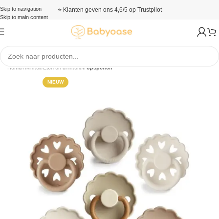
Skip to navigation
⭐ Klanten geven ons 4,6/5 op Trustpilot
Skip to main content
Home
/
Winkel
/
Eten en drinken
/
Fopspenen
NIEUW