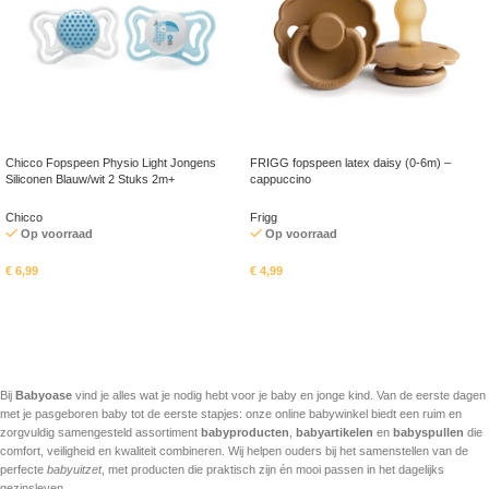
Chicco Fopspeen Physio Light Jongens
FRIGG fopspeen latex daisy (0-6m) –
Siliconen Blauw/wit 2 Stuks 2m+
cappuccino
Chicco
Frigg
Op voorraad
Op voorraad
€
6,99
€
4,99
In mandje
In mandje
Bij
Babyoase
vind je alles wat je nodig hebt voor je baby en jonge kind. Van de eerste dagen
met je pasgeboren baby tot de eerste stapjes: onze online babywinkel biedt een ruim en
zorgvuldig samengesteld assortiment
babyproducten
,
babyartikelen
en
babyspullen
die
comfort, veiligheid en kwaliteit combineren. Wij helpen ouders bij het samenstellen van de
perfecte
babyuitzet
, met producten die praktisch zijn én mooi passen in het dagelijks
gezinsleven.