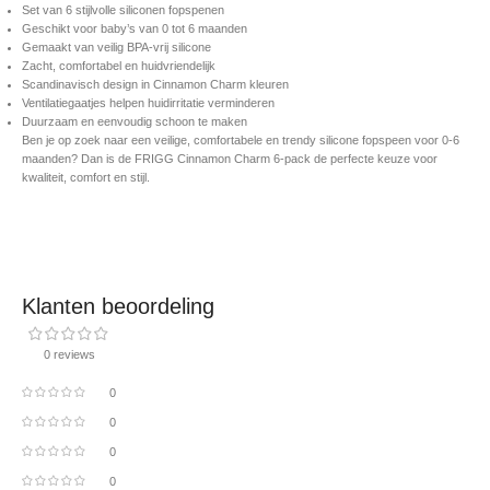
Set van 6 stijlvolle siliconen fopspenen
Geschikt voor baby’s van 0 tot 6 maanden
Gemaakt van veilig BPA-vrij silicone
Zacht, comfortabel en huidvriendelijk
Scandinavisch design in Cinnamon Charm kleuren
Ventilatiegaatjes helpen huidirritatie verminderen
Duurzaam en eenvoudig schoon te maken
Ben je op zoek naar een veilige, comfortabele en trendy silicone fopspeen voor 0-6
maanden? Dan is de FRIGG Cinnamon Charm 6-pack de perfecte keuze voor
kwaliteit, comfort en stijl.
Klanten beoordeling
0 reviews
0
0
0
0