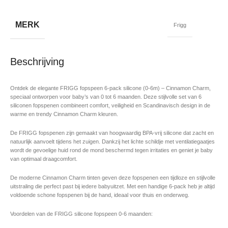
MERK
Frigg
Beschrijving
Ontdek de elegante FRIGG fopspeen 6-pack silicone (0-6m) – Cinnamon Charm,
speciaal ontworpen voor baby’s van 0 tot 6 maanden. Deze stijlvolle set van 6
siliconen fopspenen combineert comfort, veiligheid en Scandinavisch design in de
warme en trendy Cinnamon Charm kleuren.
De FRIGG fopspenen zijn gemaakt van hoogwaardig BPA-vrij silicone dat zacht en
natuurlijk aanvoelt tijdens het zuigen. Dankzij het lichte schildje met ventilatiegaatjes
wordt de gevoelige huid rond de mond beschermd tegen irritaties en geniet je baby
van optimaal draagcomfort.
De moderne Cinnamon Charm tinten geven deze fopspenen een tijdloze en stijlvolle
uitstraling die perfect past bij iedere babyuitzet. Met een handige 6-pack heb je altijd
voldoende schone fopspenen bij de hand, ideaal voor thuis en onderweg.
Voordelen van de FRIGG silicone fopspeen 0-6 maanden: