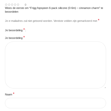
0
Wees de eerste om “Frigg fopspeen 6-pack silicone (0-6m) – cinnamon charm” te
beoordelen
*
Je e-mailadres zal niet getoond worden.
Vereiste velden zijn gemarkeerd met
*
Je beoordeling
*
Je beoordeling
*
Naam