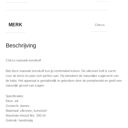
MERK
Chicco
Beschrijving
Chicco manuele borstkolf
Met deze manuele borstkolf kun jij comfortabel kolven. De siliconen kolf is zacht
voor de borst en past zich perfect aan. Hij stimuleert de natuurlijke zuigkracht van
de baby. Het apparaat is gemakkelijk te gebruiken door de pomphendel en geeft een
natuurlijk gevoel van zuigen.
Specificaties:
Kleur: wit
Geslacht: dames
Materiaal: siliconen, kunststof
Maximale inhoud fles: 300 ml
Gebruik: handmatig