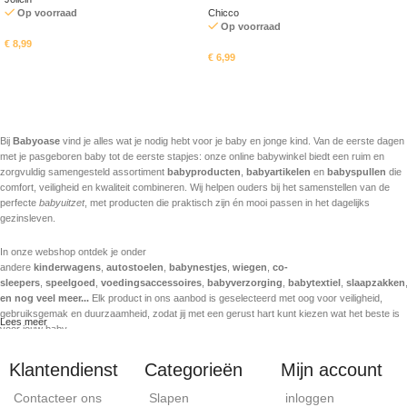
Op voorraad
Chicco
Op voorraad
€
8,99
€
6,99
In mandje
In mandje
Bij
Babyoase
vind je alles wat je nodig hebt voor je baby en jonge kind. Van de eerste dagen
met je pasgeboren baby tot de eerste stapjes: onze online babywinkel biedt een ruim en
zorgvuldig samengesteld assortiment
babyproducten
,
babyartikelen
en
babyspullen
die
comfort, veiligheid en kwaliteit combineren. Wij helpen ouders bij het samenstellen van de
perfecte
babyuitzet
, met producten die praktisch zijn én mooi passen in het dagelijks
gezinsleven.
In onze webshop ontdek je onder
andere
kinderwagens
,
autostoelen
,
babynestjes
,
wiegen
,
co-
sleepers
,
speelgoed
,
voedingsaccessoires
,
babyverzorging
,
babytextiel
,
slaapzakken
en nog veel meer...
Elk product in ons aanbod is geselecteerd met oog voor veiligheid,
gebruiksgemak en duurzaamheid, zodat jij met een gerust hart kunt kiezen wat het beste is
Lees meer
voor jouw baby.
Babyoase staat voor betrouwbare kwaliteit en werkt samen met sterke en gekende
Klantendienst
Categorieën
Mijn account
babymerken. We volgen de nieuwste trends in babyproducten, maar verliezen daarbij nooit
het belang van comfort en veiligheid uit het oog. Of je nu op zoek bent naar een veilige
Contacteer ons
Slapen
inloggen