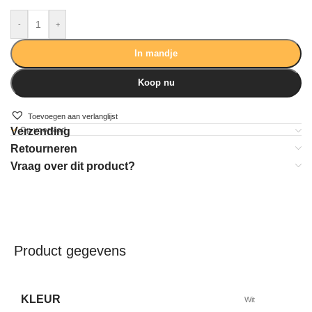
-
+
In mandje
Koop nu
Toevoegen aan verlanglijst
Verzending
Op voorraad
Retourneren
Vraag over dit product?
Product gegevens
KLEUR
Wit