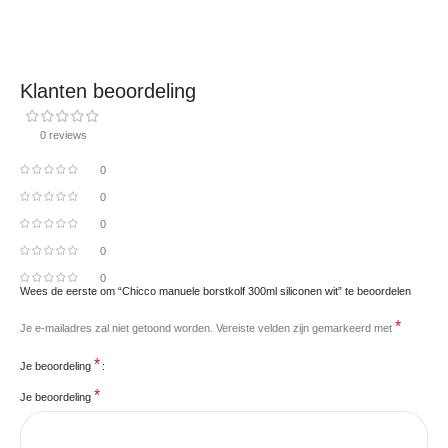
Klanten beoordeling
0 reviews
0
0
0
0
0
Wees de eerste om “Chicco manuele borstkolf 300ml siliconen wit” te beoordelen
*
Je e-mailadres zal niet getoond worden.
Vereiste velden zijn gemarkeerd met
*
Je beoordeling
*
Je beoordeling