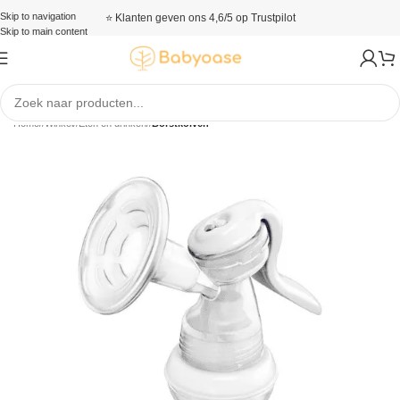
Skip to navigation
⭐ Klanten geven ons 4,6/5 op Trustpilot
Skip to main content
Home
/
Winkel
/
Eten en drinken
/
Borstkolven