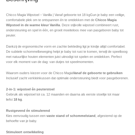
Chicco Magia Wipstoel – Vanilla | Vanaf geboorte tot 18 kgGun je baby een veilige,
comfortabele plek om te ontspannen én te ontdekken met de
Chicco Magia
Wipstoel in de warme kleur Vanilla
. Deze stijlvolle wipstoel combineert rust,
ondersteuning en spel in één, en groeit moeiteloos mee van pasgeboren baby tot
peuter.
Dankzij de ergonomische vorm en zachte bekleding ligt je kindje altijd comfortabel.
De subtiele schommelbeweging helpt je baby tot rust te komen, terwijl de speelboog
met natuurlijke houten elementen juist uitnodigt tot spelen en ontdekken. Perfect
voor elk moment van de dag: van dutjes tot speelmomenten.
Waarom ouders kiezen voor de Chicco Magia
Vanaf de geboorte te gebruiken
Inclusief zacht verkleinkussen dat optimale ondersteuning biedt voor pasgeborenen.
2-in-1: wipstoel én peuterstoel
Gebruik als wipstoel tot ca. 12 maanden en daarna als eerste stoeltje tot maar
liefst
18 kg
.
Rustgevend én stimulerend
Kies eenvoudig tussen een
vaste stand of schommelstand
, afgestemd op de
behoefte van je baby.
Stimuleert ontwikkeling