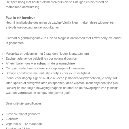
De speelboog met houten elementen prikkelt de zintuigen en bevordert de
motorische ontwikkeling.
Past in elk interieur
Het minimalistische design en de zachte Vanilla kleur maken deze wipstoel een
stijlvolle toevoeging aan je woonkamer.
Comfort & gebruiksgemakDe Chicco Magia is ontworpen met zowel baby als ouder
in gedachten:
Verstelbare rugleuning met 2 standen (liggen & ontspannen)
Zachte, ademende bekleding voor optimaal comfort
Afneembare hoes –
wasbaar in de wasmachine
Compact inklapbaar – ideaal voor opbergen of meenemen
Stevige constructie met anti-slip voetjes voor extra veiligheid
Ideaal voor dagelijks gebruikOf je nu even je handen vrij wilt hebben, je baby wilt
laten spelen of rustig wilt laten ontspannen: deze wipstoel biedt altijd een fijne plek.
Dankzij de natuurlijke beweging reageert de stoel op de bewegingen van je kindje,
wat een vertrouwd en rustgevend gevoel geeft.
Belangrijkste specificaties
Geschikt vanaf geboorte
Gebruik:
Wipstoel: 0 – 12 maanden
Stoeltje: tot 18 kg