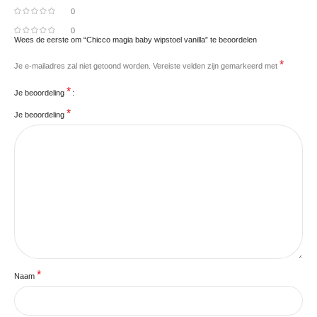
0
0
Wees de eerste om “Chicco magia baby wipstoel vanilla” te beoordelen
*
Je e-mailadres zal niet getoond worden.
Vereiste velden zijn gemarkeerd met
*
Je beoordeling
*
Je beoordeling
*
Naam