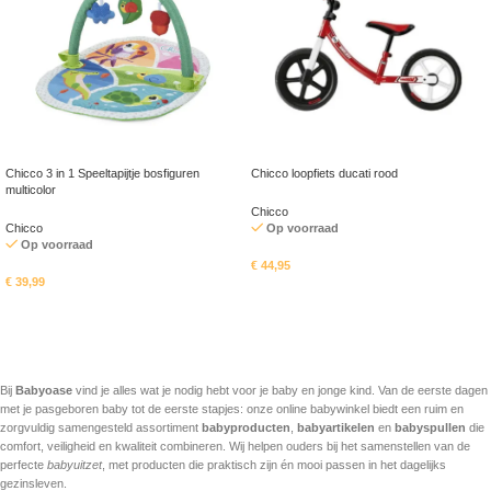
Chicco 3 in 1 Speeltapijtje bosfiguren
Chicco loopfiets ducati rood
multicolor
Chicco
Chicco
Op voorraad
Op voorraad
€
44,95
€
39,99
In mandje
In mandje
Bij
Babyoase
vind je alles wat je nodig hebt voor je baby en jonge kind. Van de eerste dagen
met je pasgeboren baby tot de eerste stapjes: onze online babywinkel biedt een ruim en
zorgvuldig samengesteld assortiment
babyproducten
,
babyartikelen
en
babyspullen
die
comfort, veiligheid en kwaliteit combineren. Wij helpen ouders bij het samenstellen van de
perfecte
babyuitzet
, met producten die praktisch zijn én mooi passen in het dagelijks
gezinsleven.