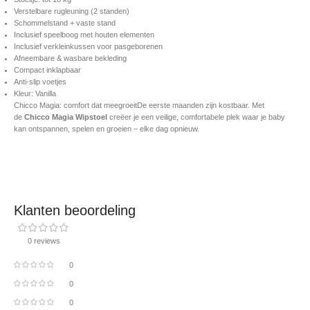
Verstelbare rugleuning (2 standen)
Schommelstand + vaste stand
Inclusief speelboog met houten elementen
Inclusief verkleinkussen voor pasgeborenen
Afneembare & wasbare bekleding
Compact inklapbaar
Anti-slip voetjes
Kleur: Vanilla
Chicco Magia: comfort dat meegroeitDe eerste maanden zijn kostbaar. Met
de
Chicco Magia Wipstoel
creëer je een veilige, comfortabele plek waar je baby
kan ontspannen, spelen en groeien – elke dag opnieuw.
Klanten beoordeling
0 reviews
0
0
0