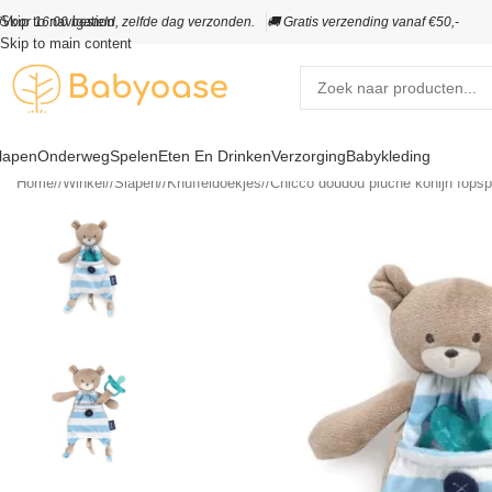
Skip to navigation
️
Voor 16:00 besteld, zelfde dag verzonden.
🚚 Gratis verzending vanaf €50,-
Skip to main content
lapen
Onderweg
Spelen
Eten En Drinken
Verzorging
Babykleding
Home
/
Winkel
/
Slapen
/
Knuffeldoekjes
/
Chicco doudou pluche konijn fops