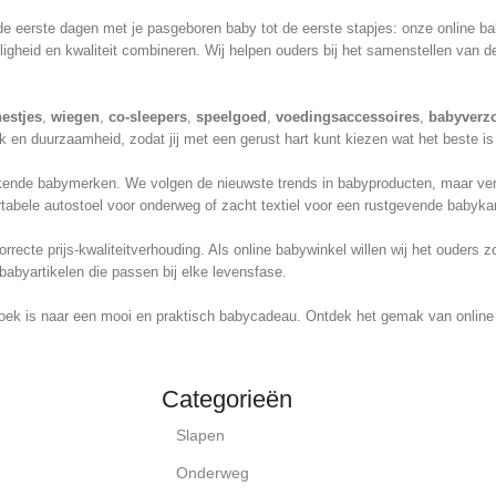
n de eerste dagen met je pasgeboren baby tot de eerste stapjes: onze online 
ligheid en kwaliteit combineren. Wij helpen ouders bij het samenstellen van d
estjes
,
wiegen
,
co-sleepers
,
speelgoed
,
voedingsaccessoires
,
babyverz
 en duurzaamheid, zodat jij met een gerust hart kunt kiezen wat het beste is
nde babymerken. We volgen de nieuwste trends in babyproducten, maar verliez
tabele autostoel voor onderweg of zacht textiel voor een rustgevende babykam
recte prijs-kwaliteitverhouding. Als online babywinkel willen wij het ouders
babyartikelen die passen bij elke levensfase.
oek is naar een mooi en praktisch babycadeau. Ontdek het gemak van online s
Categorieën
Slapen
Onderweg