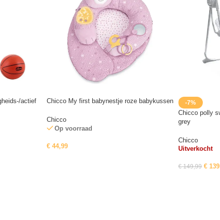
heids-/actief
Chicco My first babynestje roze babykussen
-7%
Chicco polly 
Chicco
grey
Op voorraad
Chicco
€
44,99
Uitverkocht
€
139
€
149,99