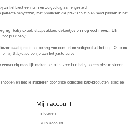
babywinkel biedt een ruim en zorgvuldig samengesteld
e perfecte
babyuitzet
, met producten die praktisch zijn én mooi passen in het
orging
,
babytextiel
,
slaapzakken
,
dekentjes en nog veel meer...
Elk
 voor jouw baby.
en daarbij nooit het belang van comfort en veiligheid uit het oog. Of je nu
er, bij Babyoase ben je aan het juiste adres.
 zo eenvoudig mogelijk maken om alles voor hun baby op één plek te vinden.
hoppen en laat je inspireren door onze collecties babyproducten, speciaal
Mijn account
inloggen
Mijn account