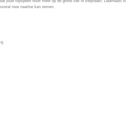
r dat jouw fopspeen nooit meer op de grond valt of kwijtraakt. Daarnaast is
y overal mee naartoe kan nemen.
H)