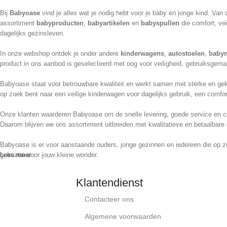
Bij
Babyoase
vind je alles wat je nodig hebt voor je baby en jonge kind. Va
assortiment
babyproducten
,
babyartikelen
en
babyspullen
die comfort, vei
dagelijks gezinsleven.
In onze webshop ontdek je onder andere
kinderwagens
,
autostoelen
,
babyn
product in ons aanbod is geselecteerd met oog voor veiligheid, gebruiksgemak
Babyoase staat voor betrouwbare kwaliteit en werkt samen met sterke en geke
op zoek bent naar een veilige kinderwagen voor dagelijks gebruik, een comfor
Onze klanten waarderen Babyoase om de snelle levering, goede service en cor
Daarom blijven we ons assortiment uitbreiden met kwalitatieve en betaalbare 
Babyoase is er voor aanstaande ouders, jonge gezinnen en iedereen die op z
gekozen voor jouw kleine wonder.
Lees meer
Klantendienst
Contacteer ons
Algemene voorwaarden