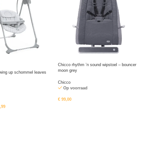
Chicco rhythm ’n sound wipstoel – bouncer
moon grey
swing up schommel leaves
Chicco
Op voorraad
€
99,00
,99