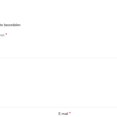
te beoordelen
*
 met
*
E-mail