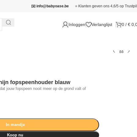
✉️ info@babyoase.be
⭐ Klanten geven ons 4,6/5 op Trustpil
Inloggen
Verlanglijst
0
/
€
0,
nijn fopspeenhouder blauw
r dat jouw fopspeen nooit meer op de grond valt of
In mandje
Koop nu