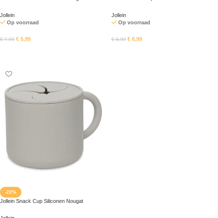
Jollein
Jollein
Op voorraad
Op voorraad
€
5,99
€
6,99
€
7,99
€
8,99
In mandje
In mandje
-22%
Jollein Snack Cup Siliconen Nougat