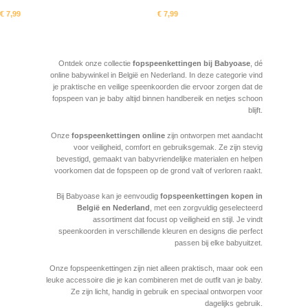
€
7,99
€
7,99
In mandje
In mandje
Read More
Ontdek onze collectie
fopspeenkettingen bij Babyoase
, dé
online babywinkel in België en Nederland. In deze categorie vind
je praktische en veilige speenkoorden die ervoor zorgen dat de
fopspeen van je baby altijd binnen handbereik en netjes schoon
blijft.
Onze
fopspeenkettingen online
zijn ontworpen met aandacht
voor veiligheid, comfort en gebruiksgemak. Ze zijn stevig
bevestigd, gemaakt van babyvriendelijke materialen en helpen
voorkomen dat de fopspeen op de grond valt of verloren raakt.
Bij Babyoase kan je eenvoudig
fopspeenkettingen kopen in
België en Nederland
, met een zorgvuldig geselecteerd
assortiment dat focust op veiligheid en stijl. Je vindt
speenkoorden in verschillende kleuren en designs die perfect
passen bij elke babyuitzet.
Onze fopspeenkettingen zijn niet alleen praktisch, maar ook een
leuke accessoire die je kan combineren met de outfit van je baby.
Ze zijn licht, handig in gebruik en speciaal ontworpen voor
dagelijks gebruik.