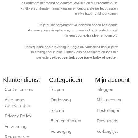
assortiment dat focust op comfort, kwaliteit en duurzaamheid. Je
vindt verschillende maten, kleuren en designs die perfect passen
in elke baby- of kinderkamer.
Of je nu de babykamer wil inrichten of een bestaande
slaapomgeving wil opfrissen, een mooi dekbedovertrek zorgt
meteen voor extra sfeer én comfort.
Dankzij onze snelle levering in België en Nederland heb je jouw
bestelling snel in huis. Ontdek ons assortiment en kies het
perfecte
dekbedovertrek voor jouw baby of peuter
.
Klantendienst
Categorieën
Mijn account
Contacteer ons
Slapen
inloggen
Algemene
Onderweg
Mijn account
voorwaarden
Spelen
Bestellingen
Privacy Policy
Eten en drinken
Downloads
Verzending
Verzorging
Verlanglijst
Retourneren