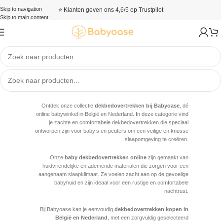
Skip to navigation
⭐ Klanten geven ons 4,6/5 op Trustpilot
Skip to main content
Dekbedovertrekken
Geen producten gevonden die aan je zoekcriteria voldoen.
Read More
Ontdek onze collectie
dekbedovertrekken bij Babyoase
, dé
online babywinkel in België en Nederland. In deze categorie vind
je zachte en comfortabele dekbedovertrekken die speciaal
ontworpen zijn voor baby’s en peuters om een veilige en knusse
slaapomgeving te creëren.
Onze
baby dekbedovertrekken online
zijn gemaakt van
huidvriendelijke en ademende materialen die zorgen voor een
aangenaam slaapklimaat. Ze voelen zacht aan op de gevoelige
babyhuid en zijn ideaal voor een rustige en comfortabele
nachtrust.
Bij Babyoase kan je eenvoudig
dekbedovertrekken kopen in
België en Nederland
, met een zorgvuldig geselecteerd