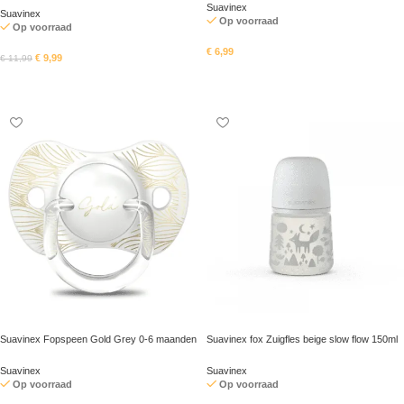
Suavinex
Suavinex
Op voorraad
Op voorraad
€
6,99
€
9,99
€
11,99
In mandje
In mandje
Suavinex Fopspeen Gold Grey 0-6 maanden
Suavinex fox Zuigfles beige slow flow 150ml
Suavinex
Suavinex
Op voorraad
Op voorraad