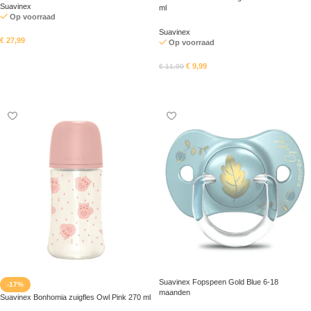
Suavinex
ml
Op voorraad
Suavinex
€
27,99
Op voorraad
In mandje
€
9,99
€
11,99
In mandje
Suavinex Fopspeen Gold Blue 6-18
-17%
maanden
Suavinex Bonhomia zuigfles Owl Pink 270 ml