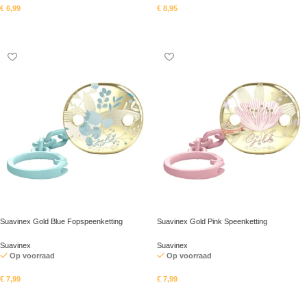
€
6,99
€
8,95
In mandje
In mandje
Suavinex Gold Blue Fopspeenketting
Suavinex Gold Pink Speenketting
Suavinex
Suavinex
Op voorraad
Op voorraad
€
7,99
€
7,99
In mandje
In mandje