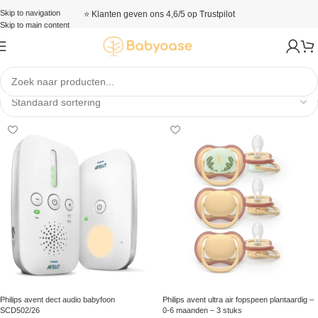
Skip to navigation
⭐ Klanten geven ons 4,6/5 op Trustpilot
Skip to main content
Philips Avent
Philips avent dect audio babyfoon
Philips avent ultra air fopspeen plantaardig –
SCD502/26
0-6 maanden – 3 stuks