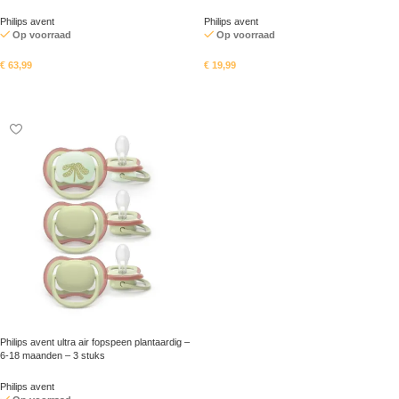
Philips avent
Philips avent
Op voorraad
Op voorraad
€
63,99
€
19,99
In mandje
In mandje
Philips avent ultra air fopspeen plantaardig –
6-18 maanden – 3 stuks
Philips avent