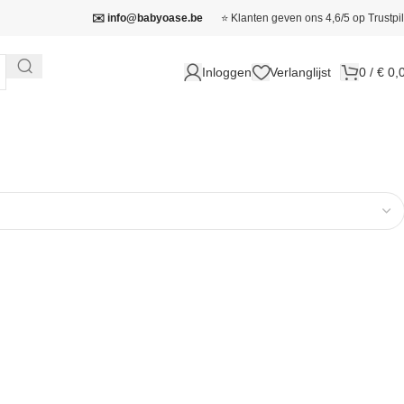
✉️ info@babyoase.be
⭐ Klanten geven ons 4,6/5 op Trustpil
Inloggen
Verlanglijst
0
/
€
0,