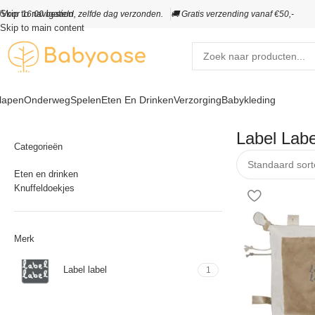
Skip to navigation
️
Voor 16:00 besteld, zelfde dag verzonden.
🚚 Gratis verzending vanaf €50,-
Skip to main content
lapen
Onderweg
Spelen
Eten En Drinken
Verzorging
Babykleding
Label Labe
Categorieën
Eten en drinken
Knuffeldoekjes
Merk
Label label
1